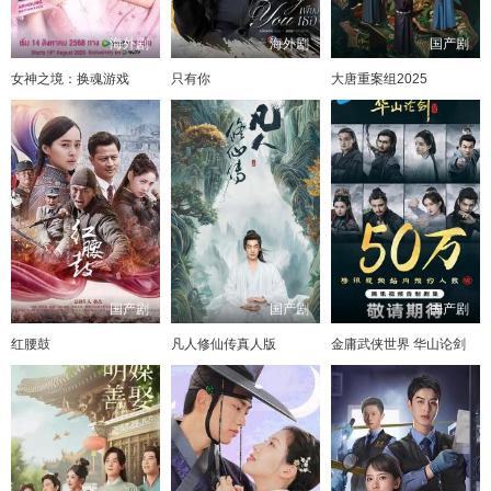
海外剧
海外剧
国产剧
女神之境：换魂游戏
只有你
大唐重案组2025
国产剧
国产剧
国产剧
红腰鼓
凡人修仙传真人版
金庸武侠世界 华山论剑