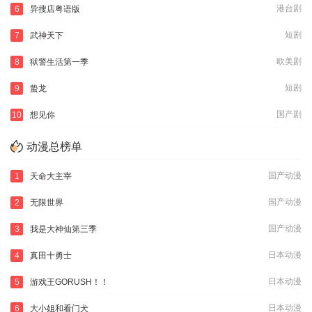
港台剧
6
异搜店粤语版
短剧
7
武神天下
欧美剧
8
狱警生活第一季
短剧
9
蛰龙
国产剧
10
想见你
动漫总榜单
国产动漫
1
天命大主宰
国产动漫
2
无限世界
国产动漫
3
我是大神仙第三季
日本动漫
4
真田十勇士
日本动漫
5
游戏王GORUSH！！
日本动漫
6
大小姐和看门犬