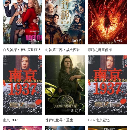
动作片
动作片
动作片
白头神探：智斗灭世狂人
封神第二部：战火西岐
哪吒之魔童闹海
战争片
科幻片
战争片
南京1937
侏罗纪世界：重生
1937南京记忆