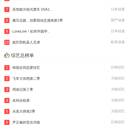
日本动漫
7
高智能方程式赛车 OVA1 ..
国产动漫
8
撒旦总裁，别爱我动态漫画第1季
日本动漫
9
LoveLive！虹咲学园学..
欧美动漫
10
超巨型机器人兄弟
综艺总榜单
日韩综艺
1
韩国女同恋爱综艺
大陆综艺
2
飞常大排档第二季
大陆综艺
3
周游记第三季
大陆综艺
4
友间合租屋
大陆综艺
5
乐高大师第2季
日韩综艺
6
尹正修的堂吉诃德