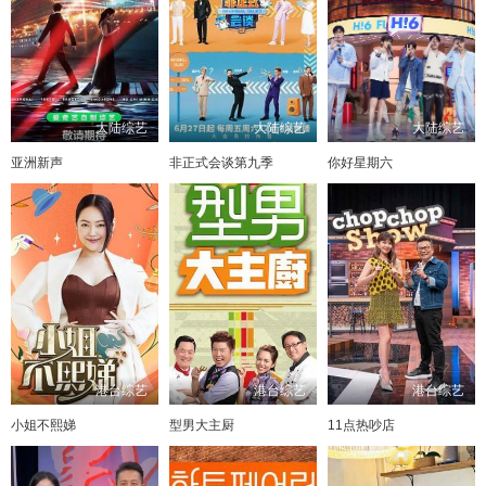
大陆综艺
大陆综艺
大陆综艺
亚洲新声
非正式会谈第九季
你好星期六
港台综艺
港台综艺
港台综艺
小姐不熙娣
型男大主厨
11点热吵店