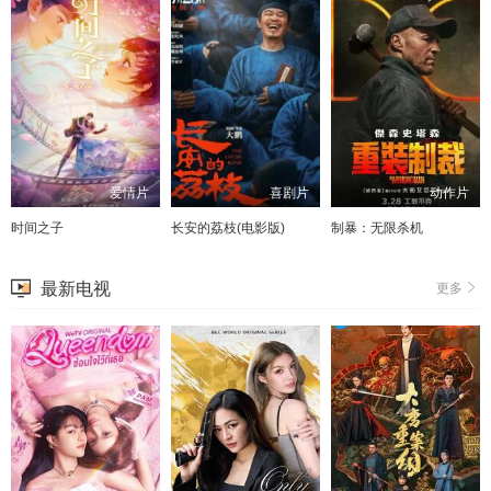
爱情片
喜剧片
动作片
时间之子
长安的荔枝(电影版)
制暴：无限杀机
最新电视
更多