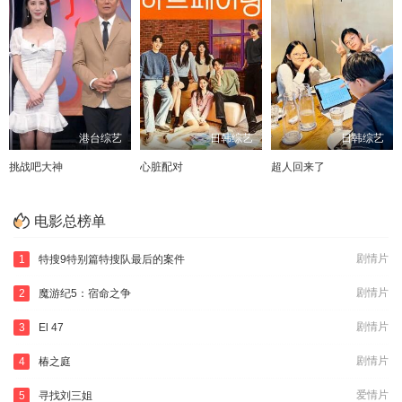
港台综艺
日韩综艺
日韩综艺
挑战吧大神
心脏配对
超人回来了
电影总榜单
剧情片
1
特搜9特别篇特搜队最后的案件
剧情片
2
魔游纪5：宿命之争
剧情片
3
El 47
剧情片
4
椿之庭
爱情片
5
寻找刘三姐