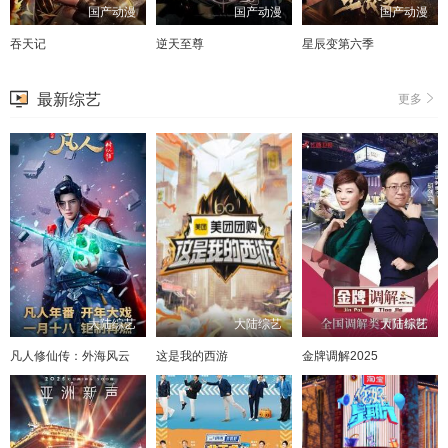
国产动漫
国产动漫
国产动漫
吞天记
逆天至尊
星辰变第六季
最新综艺
更多
大陆综艺
大陆综艺
大陆综艺
凡人修仙传：外海风云
这是我的西游
金牌调解2025