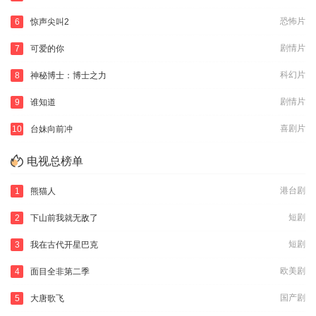
恐怖片
6
惊声尖叫2
剧情片
7
可爱的你
科幻片
8
神秘博士：博士之力
剧情片
9
谁知道
喜剧片
10
台妹向前冲
电视总榜单
港台剧
1
熊猫人
短剧
2
下山前我就无敌了
短剧
3
我在古代开星巴克
欧美剧
4
面目全非第二季
国产剧
5
大唐歌飞