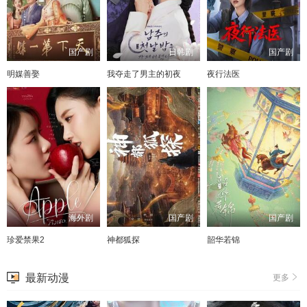
国产剧
日韩剧
国产剧
明媒善娶
我夺走了男主的初夜
夜行法医
海外剧
国产剧
国产剧
珍爱禁果2
神都狐探
韶华若锦
最新动漫
更多