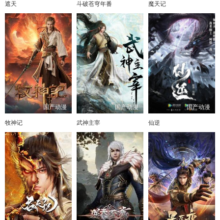
遮天
斗破苍穹年番
魔天记
国产动漫
国产动漫
国产动漫
牧神记
武神主宰
仙逆